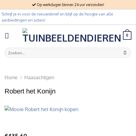
Skip
Op werkdagen binnen 24 uur verzonden!
to
Schrijf je in voor de nieuwsbrief en blijf op de hoogte van alle
content
aanbiedingen en acties!
0
Zoeken
naar:
Home
/
Haasachtigen
Robert het Konijn
€
435,60