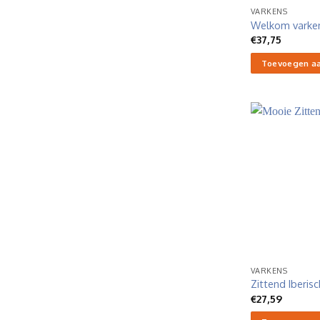
VARKENS
Welkom varke
€
37,75
Toevoegen a
VARKENS
Zittend Iberisc
€
27,59