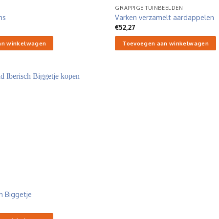
GRAPPIGE TUINBEELDEN
ns
Varken verzamelt aardappelen
€
52,27
an winkelwagen
Toevoegen aan winkelwagen
h Biggetje