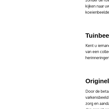
zonder de rui
kijken naar u
koeienbeelde
Tuinbee
Kent u iemand
van een coll
herinneringen 
Origine
Door de betaa
varkensbeeld 
zorg en aand