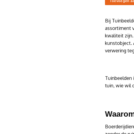
Toevoegen a
Bij Tuinbeeld
assortiment 
kwaliteit zij
kunstobject. 
verwering teg
Tuinbeelden i
tuin, wie wil 
Waarom 
Boerderijdier