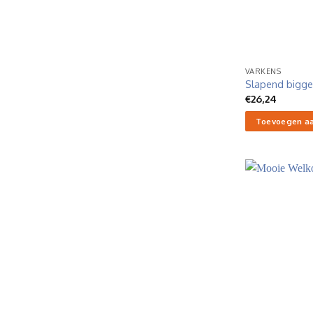
VARKENS
Slapend bigge
€
26,24
Toevoegen a