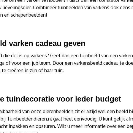
mte om een varken te houden? Plaats dan een kunststof varken
w lievelingsdier. Combineer tuinbeelden van varkens ook eens 
n en schapenbeelden!
ld varken cadeau geven
 die dol is op varkens? Geef dan een tuinbeeld van een varken
ega of voor een jubileum. Door een varkensbeeld cadeau te do
te creëren in zijn of haar tuin.
le tuindecoratie voor ieder budget
lbaarheid van onze dierenbeelden zit er altijd wel een beeld b
bij Tuinbeeldendieren.nl gaat heel eenvoudig. U kunt gelijk a
acht inpakken en opsturen. Wilt u meer informatie over een b