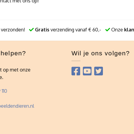
ontact met ons op!
 verzonden!
Gratis
verzending vanaf € 60,-
Onze
kla
e helpen?
Wil je ons volgen?
t op met onze
e.
 110
eeldendieren.nl