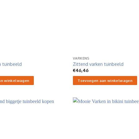
VARKENS
n tuinbeeld
Zittend varken tuinbeeld
€
46,46
an winkelwagen
Toevoegen aan winkelwagen