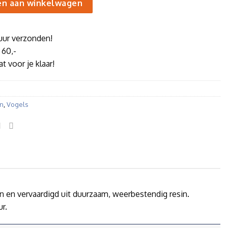
n aan winkelwagen
uur verzonden!
 60,-
t voor je klaar!
en
,
Vogels
n en vervaardigd uit duurzaam, weerbestendig resin.
r.