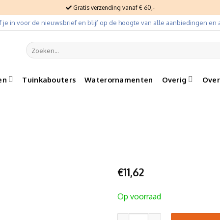
Gratis verzending vanaf € 60,-
jf je in voor de nieuwsbrief en blijf op de hoogte van alle aanbiedingen en a
Zoeken
naar:
en
Tuinkabouters
Waterornamenten
Overig
Over
€
11,62
Op voorraad
Edd het Kuiken aantal