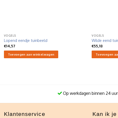
VOGELS
VOGELS
Lopend eendje tuinbeeld
Wilde eend tui
€
14,57
€
55,18
Toevoegen aan winkelwagen
Toevoegen aa
Op werkdagen binnen 24 uur
Klantenservice
Kan ik j