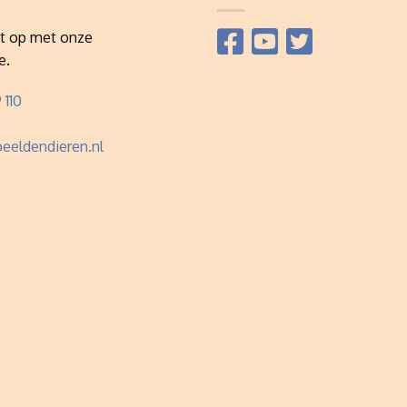
t op met onze
e.
 110
eeldendieren.nl