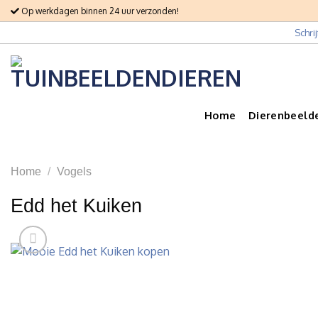
Skip
Op werkdagen binnen 24 uur verzonden!
to
Schri
content
Home
Dierenbeeld
Home
/
Vogels
Edd het Kuiken