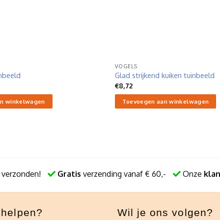
VOGELS
nbeeld
Glad strijkend kuiken tuinbeeld
€
8,72
n winkelwagen
Toevoegen aan winkelwagen
 verzonden!
Gratis
verzending vanaf € 60,-
Onze
kla
e helpen?
Wil je ons volgen?