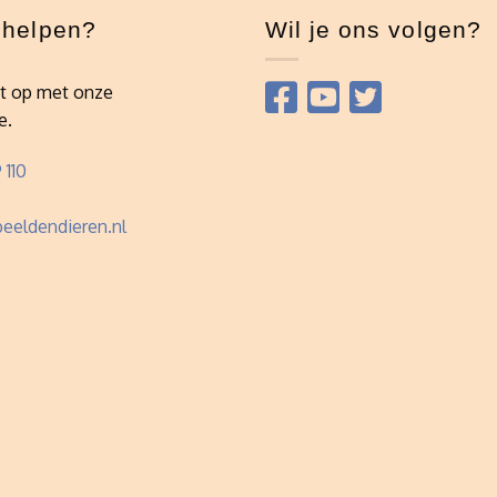
e helpen?
Wil je ons volgen?
t op met onze
e.
 110
eeldendieren.nl