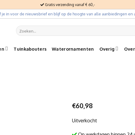
Gratis verzending vanaf € 60,-
jf je in voor de nieuwsbrief en blijf op de hoogte van alle aanbiedingen en a
Zoeken
naar:
en
Tuinkabouters
Waterornamenten
Overig
Over
€
60,98
Uitverkocht
Op werkdagen binnen 24 