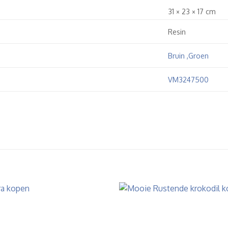
31 × 23 × 17 cm
Resin
Bruin ,Groen
VM3247500