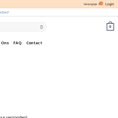
Login
Verlanglijst
cties!
0
 Ons
FAQ
Contact
uur verzonden!