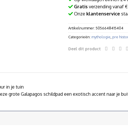
Gratis
verzending vanaf €
Onze
klantenservice
staa
Artikelnummer:
5056648415404
Categorieën:
mythologie
,
pre histo
Deel dit product
r in je tuin
eze grote Galapagos schildpad een exotisch accent naar je bui