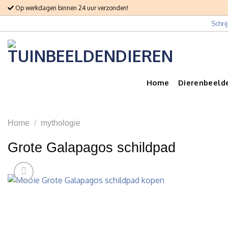
Skip
Op werkdagen binnen 24 uur verzonden!
to
Schri
content
Home
Dierenbeeld
Home
/
mythologie
Grote Galapagos schildpad