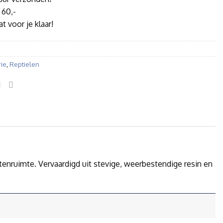
 60,-
t voor je klaar!
rie
,
Reptielen
tenruimte. Vervaardigd uit stevige, weerbestendige resin en