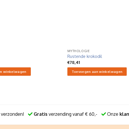
MYTHOLOGIE
Rustende krokodil
€
78,41
n winkelwagen
Toevoegen aan winkelwagen
 verzonden!
Gratis
verzending vanaf € 60,-
Onze
kla