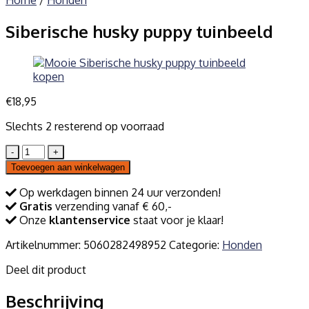
Home
/
Honden
Siberische husky puppy tuinbeeld
€
18,95
Slechts 2 resterend op voorraad
Siberische
husky
Toevoegen aan winkelwagen
puppy
tuinbeeld
Op werkdagen binnen 24 uur verzonden!
aantal
Gratis
verzending vanaf € 60,-
Onze
klantenservice
staat voor je klaar!
Artikelnummer:
5060282498952
Categorie:
Honden
Deel dit product
Beschrijving