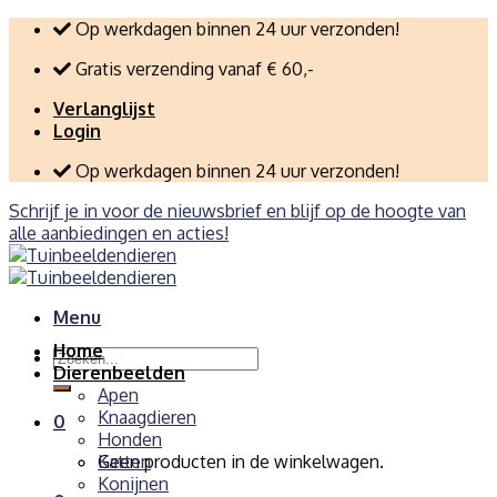
Skip
Op werkdagen binnen 24 uur verzonden!
to
Gratis verzending vanaf € 60,-
content
Verlanglijst
Login
Op werkdagen binnen 24 uur verzonden!
Schrijf je in voor de nieuwsbrief en blijf op de hoogte van
alle aanbiedingen en acties!
Menu
Home
Zoeken
Dierenbeelden
naar:
Apen
Knaagdieren
0
Honden
Geen producten in de winkelwagen.
Katten
Konijnen