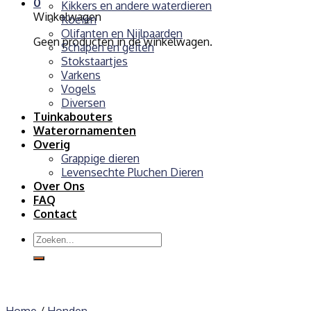
0
Kikkers en andere waterdieren
Winkelwagen
Koeien
Olifanten en Nijlpaarden
Geen producten in de winkelwagen.
Schapen en geiten
Stokstaartjes
Varkens
Vogels
Diversen
Tuinkabouters
Waterornamenten
Overig
Grappige dieren
Levensechte Pluchen Dieren
Over Ons
FAQ
Contact
Zoeken
naar: