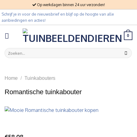
Skip
Op werkdagen binnen 24 uur verzonden!
to
Schrijf je in voor de nieuwsbrief en blijf op de hoogte van alle
content
aanbiedingen en acties!
0
Zoeken
naar:
Home
/
Tuinkabouters
Romantische tuinkabouter
€
58,08