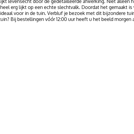
 lijkt levensecht door de gedetailleerde afwerking. Niet alleen 
heel erg lijkt op een echte slechtvalk. Doordat het gemaakt is 
 ideaal voor in de tuin. Verbluf je bezoek met dit bijzondere tui
in? Bij bestellingen vóór 12:00 uur heeft u het beeld morgen al