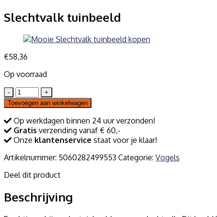
Slechtvalk tuinbeeld
€
58,36
Op voorraad
Slechtvalk
tuinbeeld
Toevoegen aan winkelwagen
aantal
Op werkdagen binnen 24 uur verzonden!
Gratis
verzending vanaf € 60,-
Onze
klantenservice
staat voor je klaar!
Artikelnummer:
5060282499553
Categorie:
Vogels
Deel dit product
Beschrijving