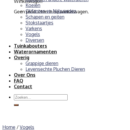
Winkelwagen
Koeien
Olifanten en Nijlpaarden
Geen producten in de winkelwagen.
Schapen en geiten
Stokstaartjes
Varkens
Vogels
Diversen
Tuinkabouters
Waterornamenten
Overig
Grappige dieren
Levensechte Pluchen Dieren
Over Ons
FAQ
Contact
Zoeken
naar:
Home
/
Vogels