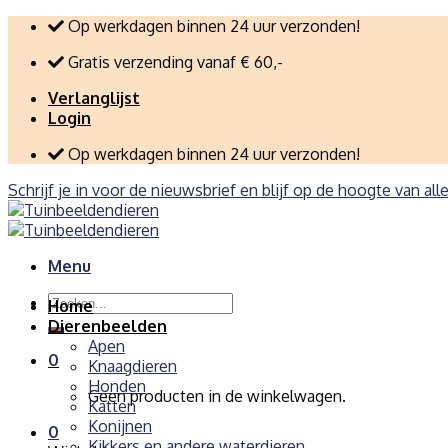
Skip
Op werkdagen binnen 24 uur verzonden!
to
Gratis verzending vanaf € 60,-
content
Verlanglijst
Login
Op werkdagen binnen 24 uur verzonden!
Schrijf je in voor de nieuwsbrief en blijf op de hoogte van all
Menu
Zoeken
Home
naar:
Dierenbeelden
Apen
0
Knaagdieren
Honden
Geen producten in de winkelwagen.
Katten
Konijnen
0
Kikkers en andere waterdieren