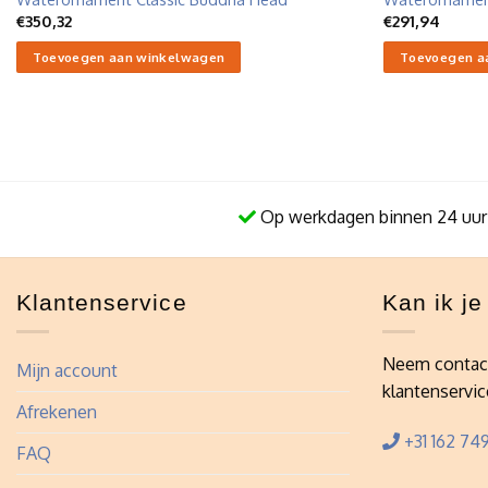
€
350,32
€
291,94
Toevoegen aan winkelwagen
Toevoegen a
Op werkdagen binnen 24 uur
Klantenservice
Kan ik j
Neem contac
Mijn account
klantenservic
Afrekenen
+31 162 749
FAQ