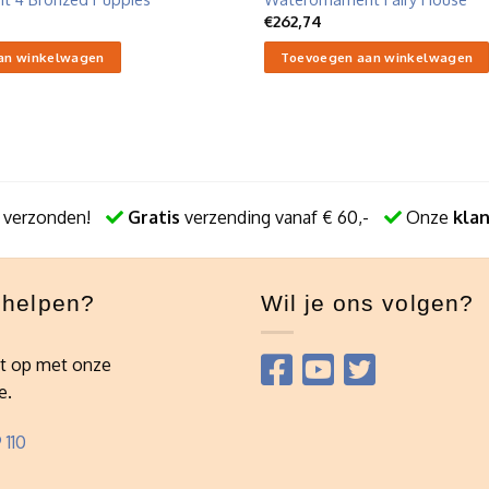
€
262,74
an winkelwagen
Toevoegen aan winkelwagen
 verzonden!
Gratis
verzending vanaf € 60,-
Onze
kla
e helpen?
Wil je ons volgen?
t op met onze
e.
 110