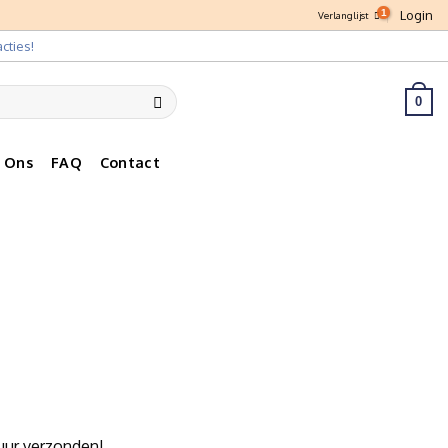
Login
Verlanglijst
cties!
0
 Ons
FAQ
Contact
uur verzonden!