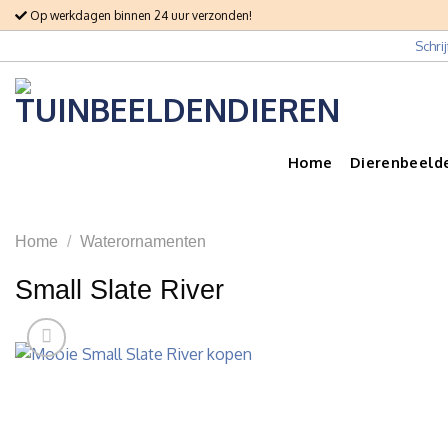
Skip
Op werkdagen binnen 24 uur verzonden!
to
Schri
content
Home
Dierenbeeld
Home
/
Waterornamenten
Small Slate River