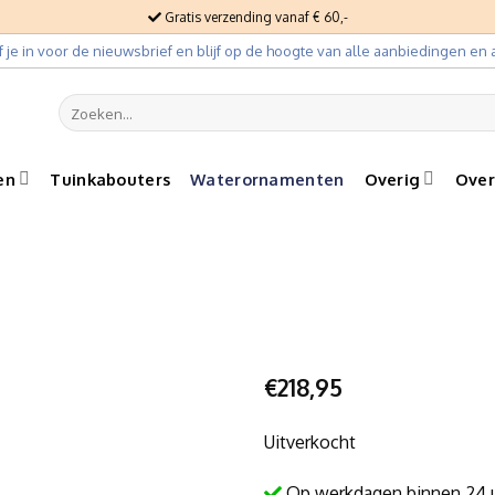
Gratis verzending vanaf € 60,-
jf je in voor de nieuwsbrief en blijf op de hoogte van alle aanbiedingen en a
Zoeken
naar:
en
Tuinkabouters
Waterornamenten
Overig
Over
€
218,95
Uitverkocht
Op werkdagen binnen 24 