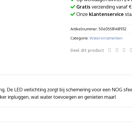
Gratis
verzending vanaf €
Onze
klantenservice
staa
Artikelnummer:
5060558148932
Categorie:
Waterornamenten
Deel dit product
ng. De LED verlichting zorgt bij schemering voor een NOG sfeer
ekker inpluggen, wat water toevoegen en genieten maar!