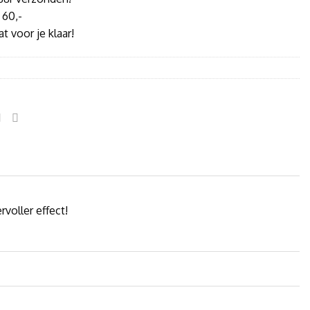
 60,-
t voor je klaar!
voller effect!