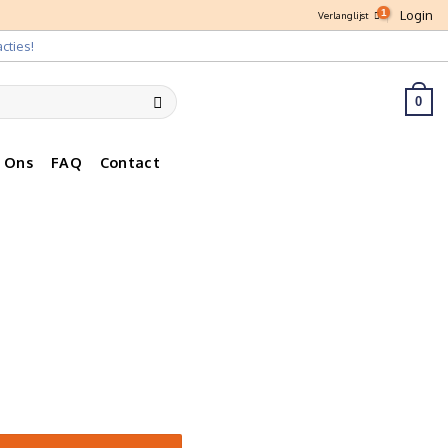
Login
Verlanglijst
cties!
0
 Ons
FAQ
Contact
tal