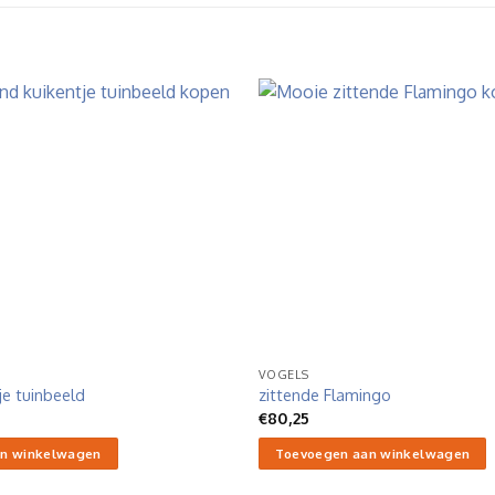
VOGELS
je tuinbeeld
zittende Flamingo
€
80,25
n winkelwagen
Toevoegen aan winkelwagen