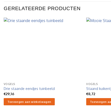
GERELATEERDE PRODUCTEN
VOGELS
VOGELS
Drie staande eendjes tuinbeeld
Staand kuikent
€
29,16
€
8,72
Toevoegen aan winkelwagen
Toevoegen aa