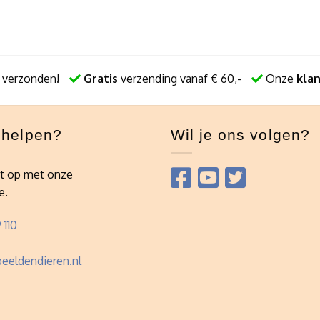
 verzonden!
Gratis
verzending vanaf € 60,-
Onze
kla
e helpen?
Wil je ons volgen?
t op met onze
e.
 110
eeldendieren.nl