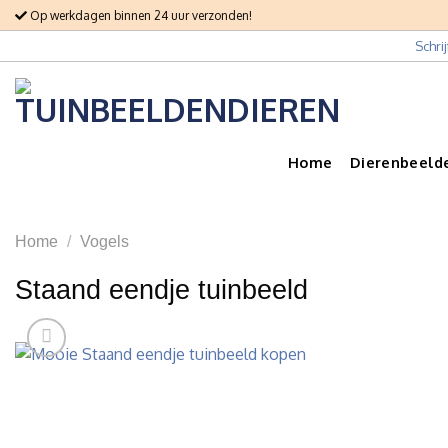
Skip
Op werkdagen binnen 24 uur verzonden!
to
Schri
content
Home
Dierenbeeld
Home
/
Vogels
Staand eendje tuinbeeld