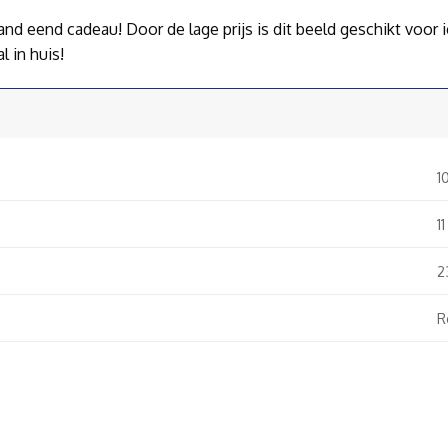
d eend cadeau! Door de lage prijs is dit beeld geschikt voor 
l in huis!
1
1
2
R