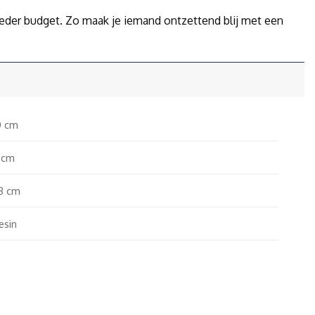
ieder budget. Zo maak je iemand ontzettend blij met een
0 cm
1 cm
3 cm
esin