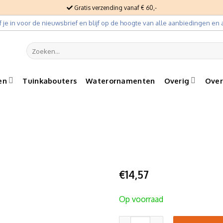
Gratis verzending vanaf € 60,-
jf je in voor de nieuwsbrief en blijf op de hoogte van alle aanbiedingen en a
Zoeken
naar:
en
Tuinkabouters
Waterornamenten
Overig
Over
€
14,57
Op voorraad
Staand eendje tuinbeeld aan